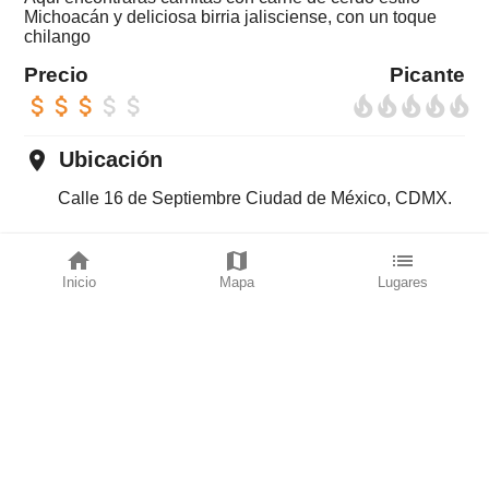
Michoacán y deliciosa birria jalisciense, con un toque
chilango
Precio
Picante
attach_money
attach_money
attach_money
attach_money
attach_money
local_fire_department
local_fire_department
local_fire_department
local_fire_department
local_fire_department
place
Ubicación
Calle 16 de Septiembre Ciudad de México, CDMX.
directions_car
LLega rápido
home
map
list
Inicio
Mapa
Lugares
con Waze
con Google maps
av_timer
Horarios
L: 09:00-18:00