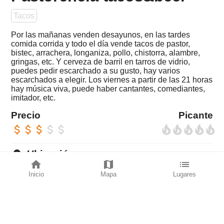
Tacos
Por las mañanas venden desayunos, en las tardes
comida corrida y todo el día vende tacos de pastor,
bistec, arrachera, longaniza, pollo, chistorra, alambre,
gringas, etc. Y cerveza de barril en tarros de vidrio,
puedes pedir escarchado a su gusto, hay varios
escarchados a elegir. Los viernes a partir de las 21 horas
hay música viva, puede haber cantantes, comediantes,
imitador, etc.
Precio
Picante
attach_money
attach_money
attach_money
attach_money
attach_money
local_fire_department
local_fire_department
local_fire_department
local_fire_department
local_fire_department
place
Ubicación
home
map
list
Chabacanos Ojo de Agua, . 55770
Inicio
Mapa
Lugares
directions_car
LLega rápido