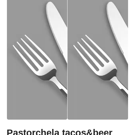
Pastorchela tacos&beer