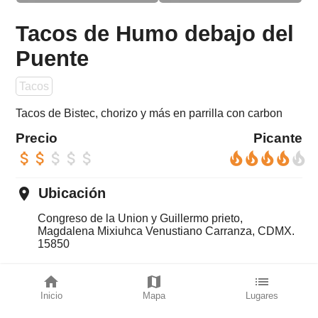
Tacos de Humo debajo del
Puente
Tacos
Tacos de Bistec, chorizo y más en parrilla con carbon
Precio
Picante
attach_money
attach_money
attach_money
attach_money
attach_money
local_fire_department
local_fire_department
local_fire_department
local_fire_department
local_fire_department
place
Ubicación
Congreso de la Union y Guillermo prieto,
Magdalena Mixiuhca Venustiano Carranza, CDMX.
15850
directions_car
LLega rápido
home
map
list
Inicio
Mapa
Lugares