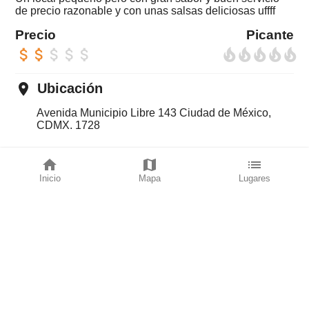
de precio razonable y con unas salsas deliciosas uffff
Precio
Picante
attach_money
attach_money
attach_money
attach_money
attach_money
local_fire_department
local_fire_department
local_fire_department
local_fire_department
local_fire_department
place
Ubicación
Avenida Municipio Libre 143 Ciudad de México,
CDMX. 1728
directions_car
LLega rápido
home
map
list
Inicio
Mapa
Lugares
con Waze
con Google maps
av_timer
Horarios
L: 18:30-02:00