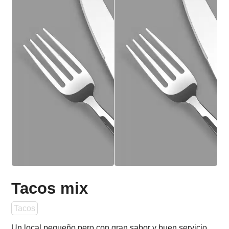
Tacos mix
Tacos
Un local pequeño pero con gran sabor y buen servicio