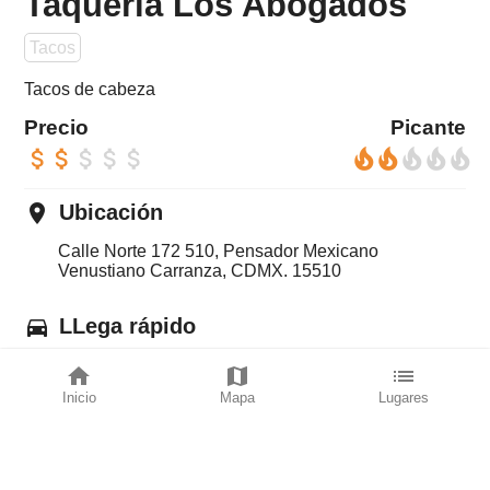
Taqueria Los Abogados
Tacos
Tacos de cabeza
Precio
Picante
attach_money
attach_money
attach_money
attach_money
attach_money
local_fire_department
local_fire_department
local_fire_department
local_fire_department
local_fire_department
place
Ubicación
Calle Norte 172 510, Pensador Mexicano
Venustiano Carranza, CDMX. 15510
directions_car
LLega rápido
home
map
list
con Waze
Inicio
Mapa
Lugares
con Google maps