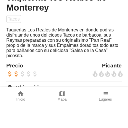
Monterrey
Tacos
Taquerías Los Reales de Monterrey en donde podrás
disfrutar de unos deliciosos Tacos de barbacoa, sus
Reynas preparadas con su originalísimo "Pan Real"
propio de la marca y sus Empalmes doraditos todo esto
para bañarlos con su deliciosa "Salsa de la Casa"
picosita.
Precio
Picante
attach_money
attach_money
attach_money
attach_money
attach_money
local_fire_department
local_fire_department
local_fire_department
local_fire_department
local_fire_department
place
Ubicación
home
map
list
Avenida Allende Torreón, Coahuila. 27000
Inicio
Mapa
Lugares
directions_car
LLega rápido