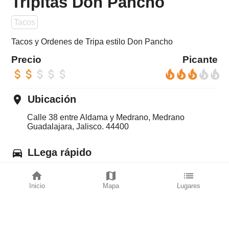
Tripitas Don Pancho
Tacos
Tacos y Ordenes de Tripa estilo Don Pancho
Precio
Picante
attach_money
attach_money
attach_money
attach_money
attach_money
local_fire_department
local_fire_department
local_fire_department
local_fire_department
local_fire_department
place
Ubicación
Calle 38 entre Aldama y Medrano, Medrano
Guadalajara, Jalisco. 44400
directions_car
LLega rápido
home
map
list
con Waze
Inicio
Mapa
Lugares
con Google maps