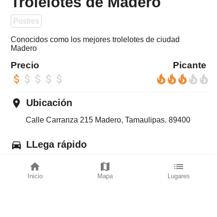
Trolelotes de Madero
Postres
Conocidos como los mejores trolelotes de ciudad
Madero
Precio
Picante
attach_money
attach_money
attach_money
attach_money
attach_money
local_fire_department
local_fire_department
local_fire_department
local_fire_department
local_fire_department
place
Ubicación
Calle Carranza 215 Madero, Tamaulipas. 89400
directions_car
LLega rápido
home
map
list
con Waze
Inicio
Mapa
Lugares
con Google maps